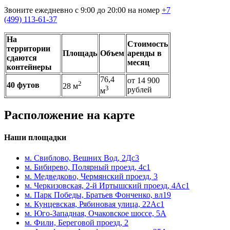
Звоните ежедневно с 9:00 до 20:00 на номер
+7
(499) 113-61-37
На
Стоимость
территории
Площадь
Объем
аренды в
сдаются
месяц
контейнеры
76,4
от 14 900
2
40 футов
28 м
3
рублей
м
Расположение на карте
Наши площадки
м. Свиблово, Вешних Вод, 2Дс3
м. Бибирево, Полярный проезд, 4с1
м. Медведково, Чермянский проезд, 3
м. Черкизовская, 2-й Иртышский проезд, 4Ас1
м. Парк Победы, Братьев Фонченко, вл19
м. Кунцевская, Рябиновая улица, 22Ас1
м. Юго-Западная, Очаковское шоссе, 5А
м. Фили, Береговой проезд, 2