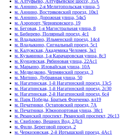
м. Алтуфьево, Алтуфьевское шоссе, 35А
м. Аннино, 2-я Мелитопольская улица, 5
м. Аннино, Востряковский проезд, 10к1
м. Аннино, Дорожная улица, 54к5
м. Аэропорт, Черняховского, 19
м. Беговая, 1-я Магистральная улица, 8
м. Бибирево, Полярный проезд, 4с1
м. Владыкино, Ильменский проезд, 14с4
м. Владыкино, Сигнальный проезд, 5с1
м. Калужская, Академика Челомея, 3к1
м. Кузьминки, 1-я Карачаровская улица, 8с3
м. Кунцевская, Рябиновая улица, 22Ас1
м. Марьино, Иловайская улица, 10А
м. Медведково, Чермянский проезд, 3
м. Митино, Дубравная улица, 50
м. Нагатинская, 1-й Нагатинский проезд, 13с5
м. Нагатинская, 1-й Нагатинский проезд, 2с30
м. Нагатинская, 2-й Нагатинский проезд, 6с4
м. Парк Победы, Братьев Фонченко, вл19
м. Печатники, Остаповский проезд, 7А
м. Печатники, Южнопортовая улица, 38с1
м. Рязанский проспект, Рязанский проспект, 26с13
м. Свиблово, Вешних Вод, 2Дс3
м. Фили, Береговой проезд, 2
м. Черкизовская, 2-й Иртышский проезд, 4Ас1