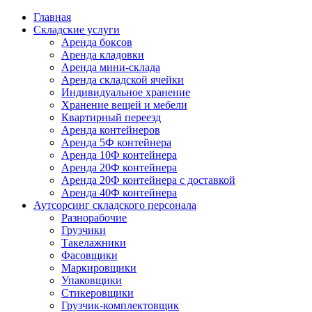
Главная
Складские услуги
Аренда боксов
Аренда кладовки
Аренда мини-склада
Аренда складской ячейки
Индивидуальное хранение
Хранение вещей и мебели
Квартирный переезд
Аренда контейнеров
Аренда 5Ф контейнера
Аренда 10Ф контейнера
Аренда 20Ф контейнера
Аренда 20Ф контейнера с доставкой
Аренда 40Ф контейнера
Аутсорсинг складского персонала
Разнорабочие
Грузчики
Такелажники
Фасовщики
Маркировщики
Упаковщики
Стикеровщики
Грузчик-комплектовщик