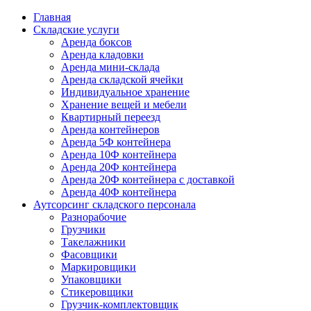
Главная
Складские услуги
Аренда боксов
Аренда кладовки
Аренда мини-склада
Аренда складской ячейки
Индивидуальное хранение
Хранение вещей и мебели
Квартирный переезд
Аренда контейнеров
Аренда 5Ф контейнера
Аренда 10Ф контейнера
Аренда 20Ф контейнера
Аренда 20Ф контейнера с доставкой
Аренда 40Ф контейнера
Аутсорсинг складского персонала
Разнорабочие
Грузчики
Такелажники
Фасовщики
Маркировщики
Упаковщики
Стикеровщики
Грузчик-комплектовщик