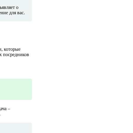
ъявляет о
ние для вас.
, которые
их посредников
ача –
.